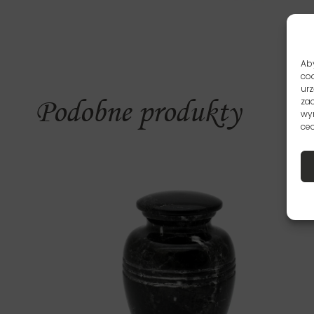
Aby
coo
urz
Podobne produkty
zac
wy
cec